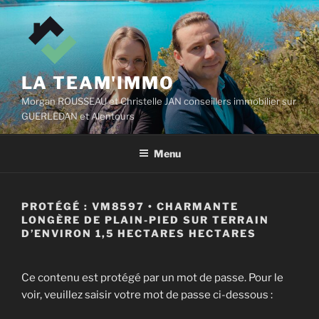
Aller
au
contenu
principal
LA TEAM'IMMO
Morgan ROUSSEAU et Christelle JAN conseillers immobilier sur
GUERLEDAN et Alentours
Menu
PROTÉGÉ : VM8597 • CHARMANTE
LONGÈRE DE PLAIN-PIED SUR TERRAIN
D’ENVIRON 1,5 HECTARES HECTARES
Ce contenu est protégé par un mot de passe. Pour le
voir, veuillez saisir votre mot de passe ci-dessous :