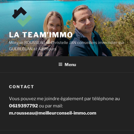
Aller
au
contenu
principal
LA TEAM'IMMO
Morgan ROUSSEAU et Christelle JAN conseillers immobilier sur
GUERLEDAN et Alentours
Menu
CONTACT
Vous pouvez me joindre également par téléphone au
0619397792
ou par mail:
m.rousseau@meilleurconseil-immo.com