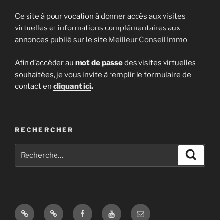
Ce site à pour vocation à donner accès aux visites
virtuelles et informations complémentaires aux
annonces publié sur le site
Meilleur Conseil Immo
Afin d’accéder au
mot de passe
des visites virtuelles
souhaitées, je vous invite à remplir le formulaire de
contact en
cliquant ici
.
RECHERCHER
Recherche
Recher
pour
:
Site
Google
Facebook
Youtube
E-