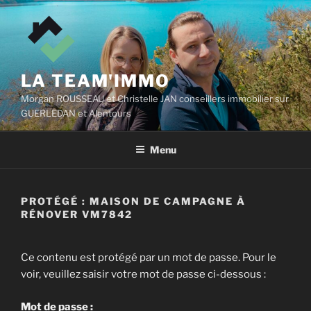
Aller
au
contenu
principal
LA TEAM'IMMO
Morgan ROUSSEAU et Christelle JAN conseillers immobilier sur
GUERLEDAN et Alentours
Menu
PROTÉGÉ : MAISON DE CAMPAGNE À
RÉNOVER VM7842
Ce contenu est protégé par un mot de passe. Pour le
voir, veuillez saisir votre mot de passe ci-dessous :
Mot de passe :