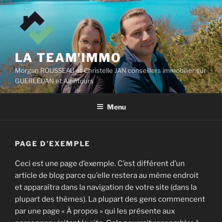
Aller
au
contenu
principal
LA TEAM'IMMO
Morgan ROUSSEAU et Christelle JAN conseillers immobilier sur
GUERLEDAN et Alentours
Menu
PAGE D’EXEMPLE
Ceci est une page d’exemple. C’est différent d’un
article de blog parce qu’elle restera au même endroit
et apparaîtra dans la navigation de votre site (dans la
plupart des thèmes). La plupart des gens commencent
par une page « À propos » qui les présente aux