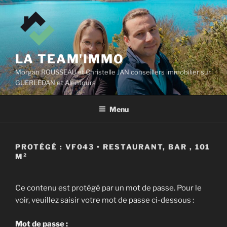
Aller
au
contenu
principal
LA TEAM'IMMO
Morgan ROUSSEAU et Christelle JAN conseillers immobilier sur
GUERLEDAN et Alentours
Menu
PROTÉGÉ : VF043 • RESTAURANT, BAR , 101
M²
Ce contenu est protégé par un mot de passe. Pour le
voir, veuillez saisir votre mot de passe ci-dessous :
Mot de passe :