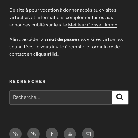
Ce site à pour vocation à donner accès aux visites
virtuelles et informations complémentaires aux
annonces publié sur le site
Meilleur Conseil Immo
Afin d’accéder au
mot de passe
des visites virtuelles
souhaitées, je vous invite à remplir le formulaire de
contact en
cliquant ici
.
RECHERCHER
Recherche
Recher
pour
:
Site
Google
Facebook
Youtube
E-