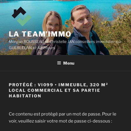
Aller
au
contenu
principal
LA TEAM'IMMO
Morgan ROUSSEAU et Christelle JAN conseillers immobilier sur
GUERLEDAN et Alentours
Menu
PROTÉGÉ : VI099 • IMMEUBLE, 320 M²
LOCAL COMMERCIAL ET SA PARTIE
HABITATION
Ce contenu est protégé par un mot de passe. Pour le
voir, veuillez saisir votre mot de passe ci-dessous :