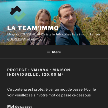
Aller
au
contenu
principal
LA TEAM'IMMO
Morgan ROUSSEAU et Christelle JAN conseillers immobilier sur
GUERLEDAN et Alentours
Menu
PROTÉGÉ : VM1884 • MAISON
INDIVIDUELLE , 120.00 M²
Ce contenu est protégé par un mot de passe. Pour le
voir, veuillez saisir votre mot de passe ci-dessous :
Mot de passe :