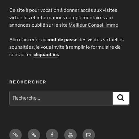
Ce site à pour vocation à donner accès aux visites
virtuelles et informations complémentaires aux
annonces publié sur le site
Meilleur Conseil Immo
Afin d’accéder au
mot de passe
des visites virtuelles
souhaitées, je vous invite à remplir le formulaire de
contact en
cliquant ici
.
RECHERCHER
Recherche
Recher
pour
:
Site
Google
Facebook
Youtube
E-