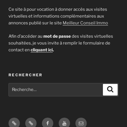
Ce site à pour vocation à donner accès aux visites
virtuelles et informations complémentaires aux
annonces publié sur le site
Meilleur Conseil Immo
Afin d’accéder au
mot de passe
des visites virtuelles
souhaitées, je vous invite à remplir le formulaire de
contact en
cliquant ici
.
RECHERCHER
Recherche
Recher
pour
:
Site
Google
Facebook
Youtube
E-