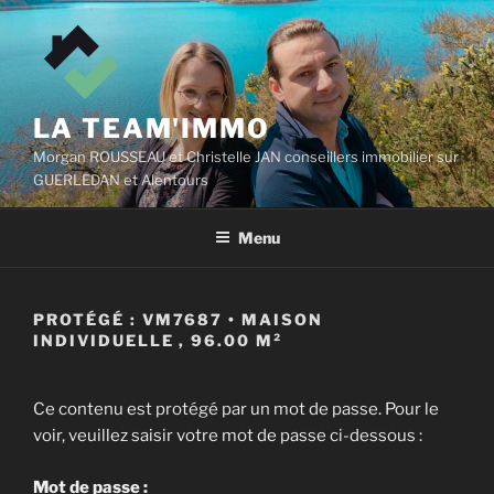
Aller
au
contenu
principal
LA TEAM'IMMO
Morgan ROUSSEAU et Christelle JAN conseillers immobilier sur
GUERLEDAN et Alentours
Menu
PROTÉGÉ : VM7687 • MAISON
INDIVIDUELLE , 96.00 M²
Ce contenu est protégé par un mot de passe. Pour le
voir, veuillez saisir votre mot de passe ci-dessous :
Mot de passe :